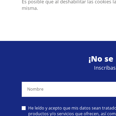
Es posible que al deshabilitar las cookie
misma.
¡No se
Inscríba
Nombre
He leído y acepto que mis datos sean tratado
productos y/o servicios que ofrecen, así com