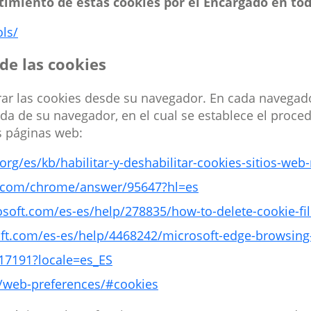
ntimiento de éstas cookies por el Encargado en to
ols/
de las cookies
rrar las cookies desde su navegador. En cada navegado
a de su navegador, en el cual se establece el proce
s páginas web:
org/es/kb/habilitar-y-deshabilitar-cookies-sitios-web
e.com/chrome/answer/95647?hl=es
osoft.com/es-es/help/278835/how-to-delete-cookie-file
oft.com/es-es/help/4468242/microsoft-edge-browsing-
17191?locale=es_ES
t/web-preferences/#cookies