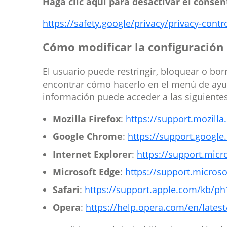
Haga clic aquí para desactivar el conse
https://safety.google/privacy/privacy-contr
Cómo modificar la configuración 
El usuario puede restringir, bloquear o bo
encontrar cómo hacerlo en el menú de ayud
información puede acceder a las siguiente
Mozilla Firefox
:
https://support.mozilla.
Google Chrome
:
https://support.googl
Internet Explorer
:
https://support.micr
Microsoft Edge
:
https://support.micros
Safari
:
https://support.apple.com/kb/ph
Opera
:
https://help.opera.com/en/lates